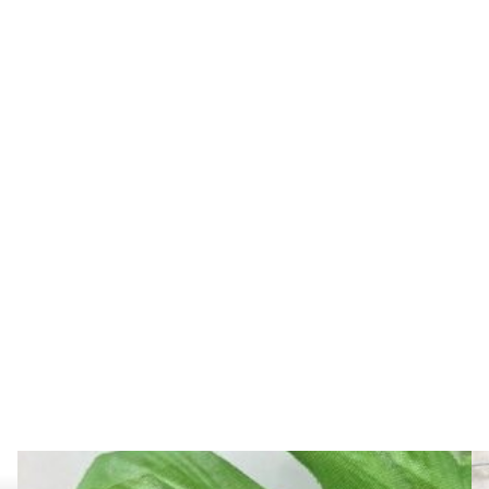
んのメッセージありがとうございました！皆様のご期待に応えて再
月21日まで
お得なプレオープン期間中にぜひご来店ください！
都板橋区赤塚３−２９−１６
中
10時〜
プンします！（10-18時）
す。お楽しみに！