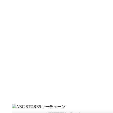
インフォメーション
Information
2026年予約限定福袋販売開始しました！詳細はこちら↓
https://e-happyhawaii.com/blog/20261205fukubukuro/
2025年2月22日NEW OPENしました！閉店からたくさ
ております！
2025年2月22日NEW OPEN プレオープンのキャンペーンは2
２月２２日からはオープンキャンペーンに切り替わります！
ハッピーハワイプレオープン中です！新店舗はこちら→
東京
プレオープン期間限定50％お買い物券キャッシュバック実施
2025年1月1日 ハウオリマカヒキホウ！プレオープンは1月4日
ハッピーハワイ福袋2025本日よりインターネット先行発売
2024年12月30日、2025年1月4日〜 ハッピーハワイプレオー
東京都板橋区赤塚３−２９−１６
2024年12月 ハッピーハワイ新店舗オープンします！
板橋区赤塚に駐車場付きでハッピーハワイが再オープンしま
新規オープンのためスタッフ募集
します。