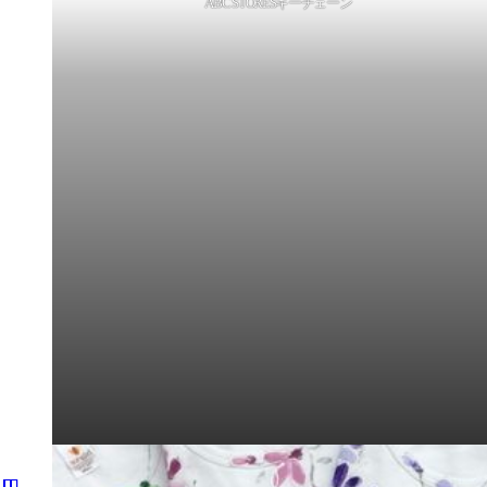
ABC STORESキーチェーン
Yahooショッピングにて一部商品販売開始！→
https://store.sh
2024年10月20日(日)ハッピーハワイ赤塚新町店閉店
たくさんの皆様のご利用ありがとうございました。
2024年福袋販売中！2023年12月31日23:59まで！！
12月は31日のみ
臨時休業
です。
11月1日より、
毎週水曜日は臨時休業
となります。よろしくお
11月のお休み
15,22,29日
8月1日より当面の間、
毎週火曜日は臨時休業
となります。よ
8月のお休み
1,8,15,22,29日
提携パーキングが増えました！お車でご来店しやすくなりま
本日元旦より、福袋2023販売中！毎年大好評【数量限定】
営業時間のお知らせ
2023年1月お正月営業
1日(日) 10-19時 / 2日(月) 10-19時 / 3日（火） 10-19時
ハッピーハワイの一部商品がヤフーショッピングで購入できる
営業時間変更のお知らせ
12月