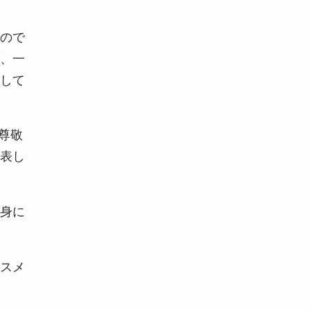
ので
、一
して
で尊敬
表し
身に
スメ